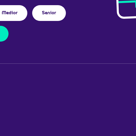
Medior
Senior