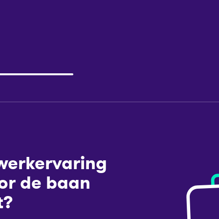
werkervaring
oor de baan
t?